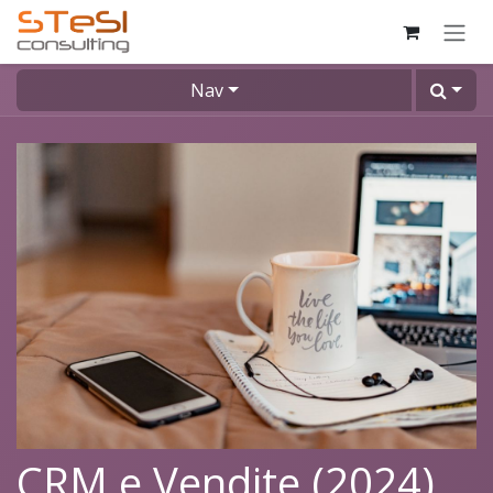
Skip to Content
Nav
CRM e Vendite (2024)