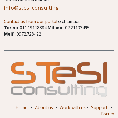
info@stesi.consulting
Contact us from our portal
o chiamaci:
Torino
: 011.19118384
Milano
: 02.21103495
Melfi
: 0972.728422
Home
•
About us
•
Work with us
•
Support
•
Forum