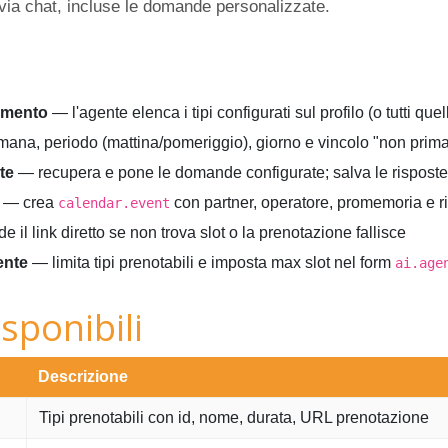
via chat, incluse le domande personalizzate.
amento
— l'agente elenca i tipi configurati sul profilo (o tutti quel
mana, periodo (mattina/pomeriggio), giorno e vincolo "non prim
te
— recupera e pone le domande configurate; salva le risposte
— crea
con partner, operatore, promemoria e r
calendar.event
 il link diretto se non trova slot o la prenotazione fallisce
ente
— limita tipi prenotabili e imposta max slot nel form
ai.age
sponibili
Descrizione
Tipi prenotabili con id, nome, durata, URL prenotazione