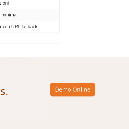
zioni
ta minima
erma o URL fallback
us
.
Demo Online