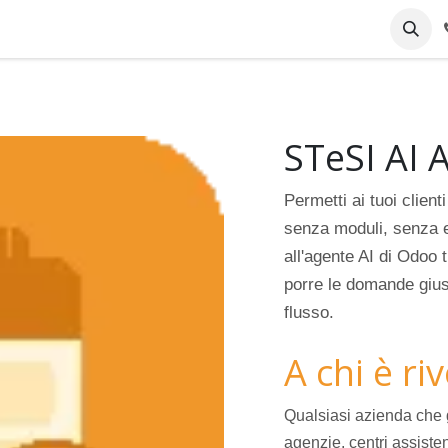
pany
Online Support
Industrie
Blog
Jobs
STeSI AI
Permetti ai tuoi clien
senza moduli, senza 
all'agente AI di Odoo t
porre le domande gius
flusso.
A chi è ri
Qualsiasi azienda che 
agenzie, centri assiste