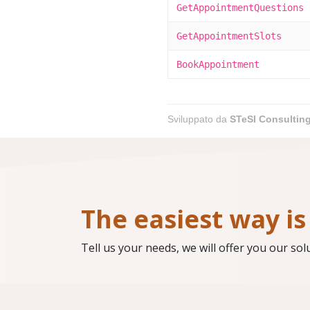
GetAppointmentQuestions
GetAppointmentSlots
BookAppointment
Sviluppato da
STeSI Consultin
The easiest way is 
Tell us your needs, we will offer you our sol