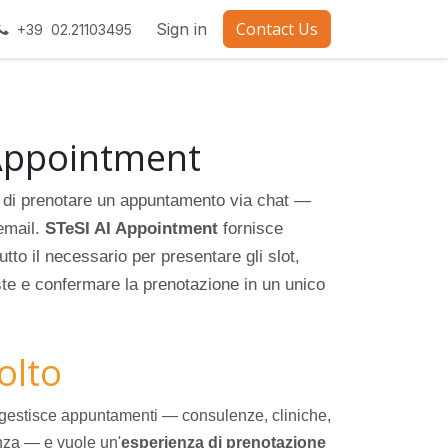
Contact Us
Sign in
+39 02.21103495
 Appointment
ti di prenotare un appuntamento via chat —
email.
STeSI AI Appointment
fornisce
utto il necessario per presentare gli slot,
te e confermare la prenotazione in un unico
volto
gestisce appuntamenti — consulenze, cliniche,
nza — e vuole un'
esperienza di prenotazione