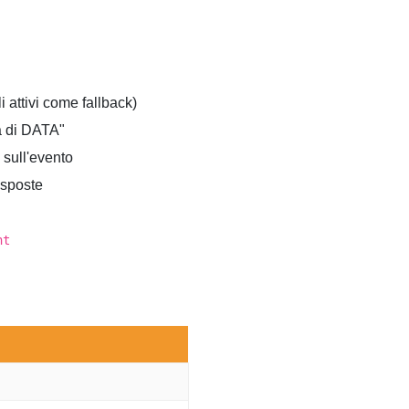
li attivi come fallback)
a di DATA"
 sull'evento
isposte
nt