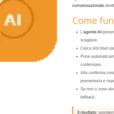
conversazionale
diret
Come fun
L'
agente AI
present
scegliere.
Cerca slot liberi p
Pone automaticame
confermare.
Alla conferma crea
promemoria e risp
Se non ci sono slot
fallback.
Il risultato:
assistent