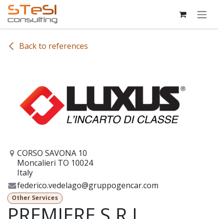
Skip to Content
Back to references
CORSO SAVONA 10
Moncalieri TO 10024
Italy
federico.vedelago@gruppogencar.com
Other Services
PREMIERE S.R.L.