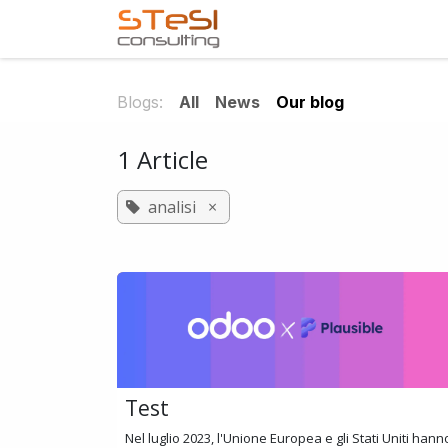
Skip to Content
Home
Services
Com
Blogs:
All
News
Our blog
1 Article
analisi
×
Test
Nel luglio 2023, l'Unione Europea e gli Stati Uniti hann