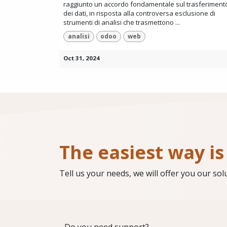
raggiunto un accordo fondamentale sul trasferiment
dei dati, in risposta alla controversa esclusione di
strumenti di analisi che trasmettono ...
analisi
odoo
web
Oct 31, 2024
The easiest way is 
Tell us your needs, we will offer you our sol
Do you need support?