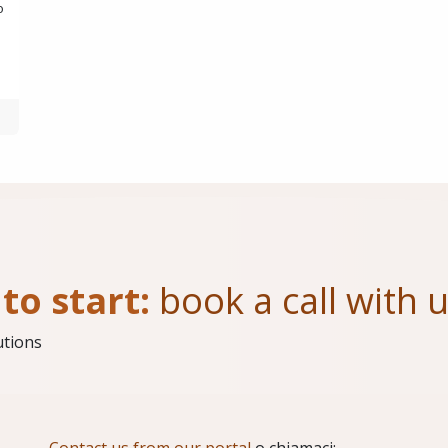
o
to start:
book a call with 
utions
Contact us from our portal
o chiamaci: