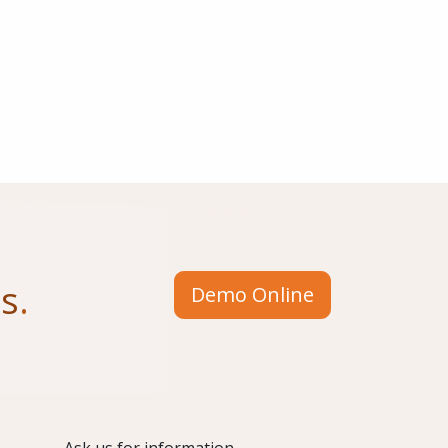
us
.
Demo Online
​Ask us for information