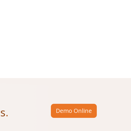
us
.
Demo Online