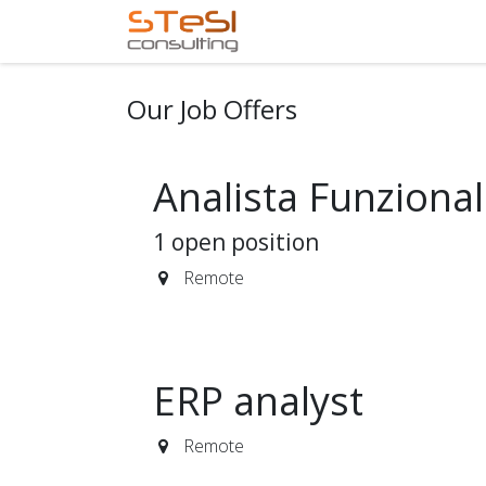
Skip to Content
Home
Services
Com
Our Job Offers
Analista Funzional
1
open position
Remote
ERP analyst
Remote