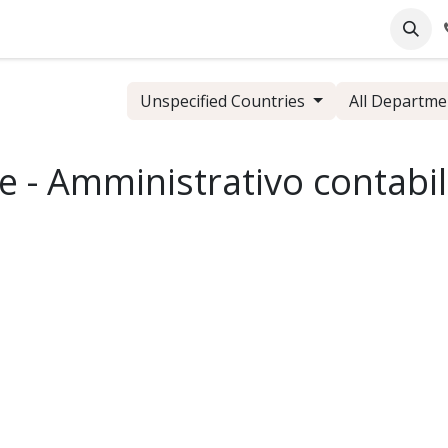
pany
Online Support
Industrie
Blog
Jobs
Unspecified Countries
All Departm
e - Amministrativo contabi