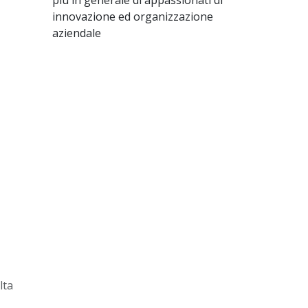
più in generale di appassionati di
innovazione ed organizzazione
aziendale
lta