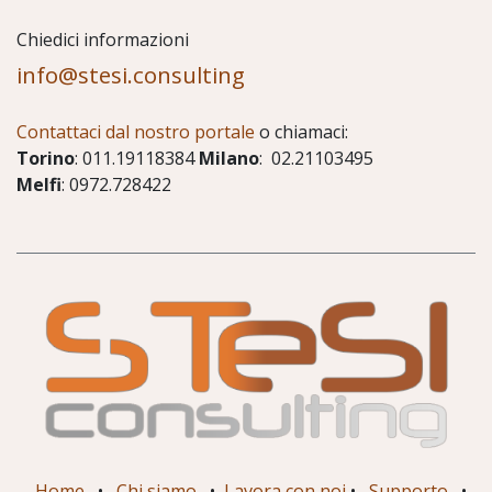
Chiedici informazioni
info@stesi.consulting
Contattaci dal nostro portale
o chiamaci:
Torino
: 011.19118384
Milano
: 02.21103495
Melfi
: 0972.728422
Home
•
Chi siamo
•
Lavora con noi
•
Supporto
•