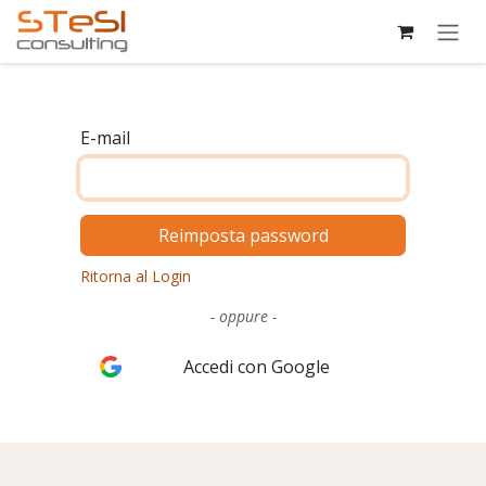
Passa al contenuto
E-mail
Reimposta password
Ritorna al Login
- oppure -
Accedi con Google