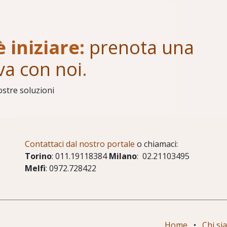
è iniziare:
prenota una
va con noi
.
ostre soluzioni
Contattaci dal nostro portale
o chiamaci:
Torino
: 011.19118384
Milano
: 02.21103495
Melfi
: 0972.728422
Home
•
Chi si