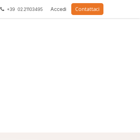
Contattaci
ra con noi
Accedi
+39 02.21103495