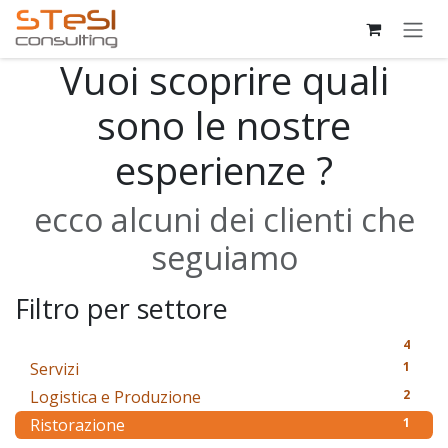
Passa al contenuto
Vuoi scoprire quali
sono le nostre
esperienze ?
ecco alcuni dei clienti che
seguiamo
Filtro per settore
4
Servizi
1
Logistica e Produzione
2
Ristorazione
1