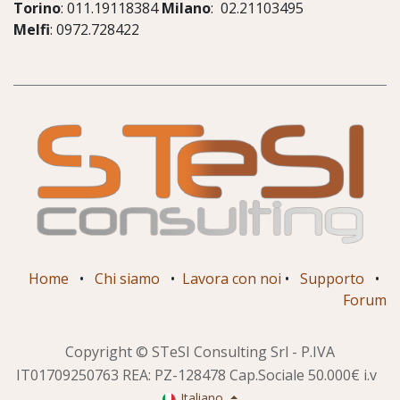
Torino
: 011.19118384
Milano
: 02.21103495
Melfi
: 0972.728422
Home
•
Chi siamo
•
Lavora con noi
•
Supporto
•
Forum
Copyright © STeSI Consulting Srl - P.IVA
IT01709250763 REA: PZ-128478 Cap.Sociale 50.000€ i.v
Italiano