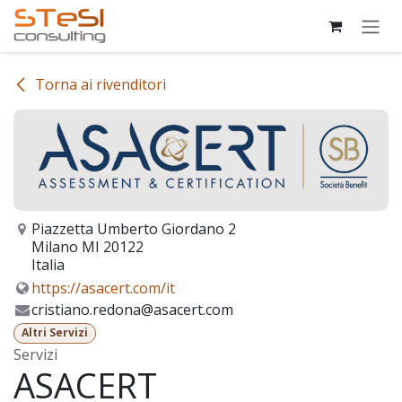
Passa al contenuto
Torna ai rivenditori
Piazzetta Umberto Giordano 2
Milano MI 20122
Italia
https://asacert.com/it
cristiano.redona@asacert.com
Altri Servizi
Servizi
ASACERT