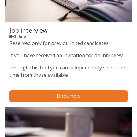
Job interview
Online
Reserved only for previou inited candidates!
If you have received an invitation for an interview,
through this tool you can independently select the
time from those available..
You will immediately receive a confirmation on your
email and for remote interviews, before the day of
Book now
the appointment, a link to the Google Meet
conference.
NON Prenotate più di una call alla volta.
Eventuali prenotazioni multiple con lo stesso
cliente verranno rifiutate.