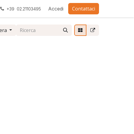
Contattaci
ra con noi
Accedi
+39 02.21103495
era