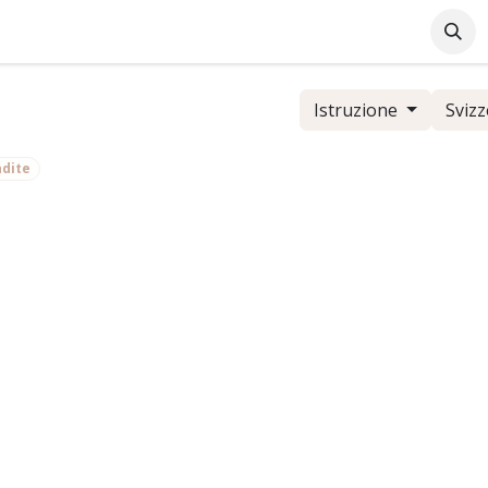
Azienda
Supporto Online
Industrie
Blog
Lavo
Istruzione
Svizz
dite