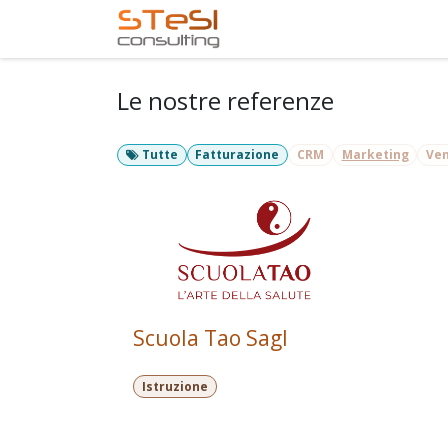
Passa al contenuto
Home
Servizi offerti
Le nostre referenze
Tutte
Fatturazione
CRM
Marketing
Ven
Scuola Tao Sagl
Istruzione