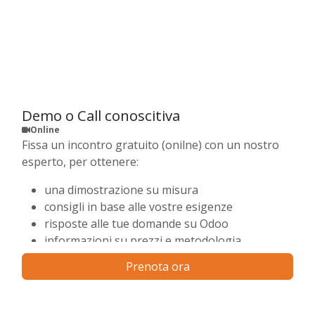
Demo o Call conoscitiva
Online
Fissa un incontro gratuito (onilne) con un nostro
esperto, per ottenere:
una dimostrazione su misura
consigli in base alle vostre esigenze
risposte alle tue domande su Odoo
informazioni su prezzi e metodologia
Prenota ora
Scegli una data ed un orario fra quelle disponibili
sul nostro calendario.
Riceverai subito una conferma sulla tua mail e un