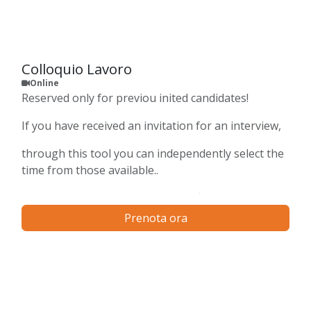
Colloquio Lavoro
Online
Reserved only for previou inited candidates!
If you have received an invitation for an interview,
through this tool you can independently select the
time from those available..
You will immediately receive a confirmation on your
email and for remote interviews, before the day of
Prenota ora
the appointment, a link to the Google Meet
conference.
NON Prenotate più di una call alla volta.
Eventuali prenotazioni multiple con lo stesso
cliente verranno rifiutate.