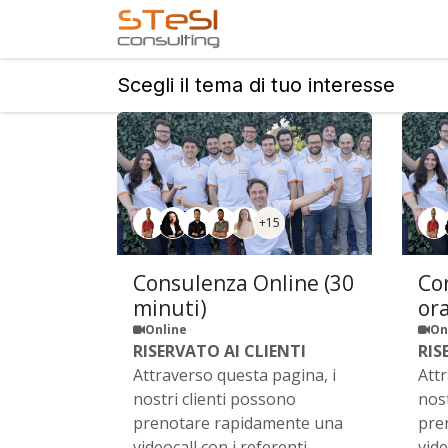
Passa al contenuto
Home
Servizi offerti
Scegli il tema di tuo interesse
+15
Consulenza Online (30
Co
minuti)
ora
Online
On
RISERVATO AI CLIENTI
RIS
Attraverso questa pagina, i
Att
nostri clienti possono
nost
prenotare rapidamente una
pre
videocall con i referenti
vide