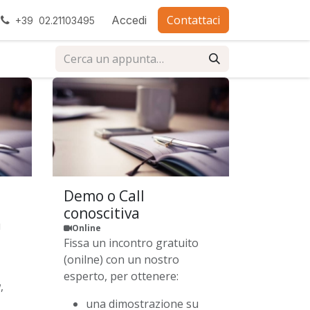
Contattaci
ra con noi
Accedi
+39 02.21103495
Demo o Call
conoscitiva
u
Online
Fissa un incontro gratuito
(onilne) con un nostro
esperto, per ottenere:
,
una dimostrazione su