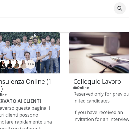
Azienda
Supporto Online
Industrie
Blog
Lavo
+14
nsulenza Online (1
Colloquio Lavoro
)
Online
Reserved only for previo
line
inited candidates!
ERVATO AI CLIENTI
raverso questa pagina, i
If you have received an
ri clienti possono
invitation for an interview
notare rapidamente una
ocall con i referenti